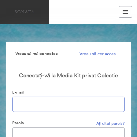
Vreau să mă conectez
Vreau să cer acces
Conectați-vă la Media Kit privat Colectie
E-mail
Parola
Aţi uitat parola?