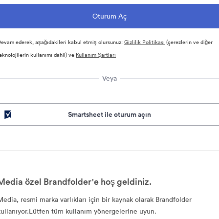
evam ederek, aşağıdakileri kabul etmiş olursunuz:
Gizlilik Politikası
(çerezlerin ve diğer
eknolojilerin kullanımı dahil) ve
Kullanım Şartları
Veya
Smartsheet ile oturum açın
Media özel Brandfolder'e hoş geldiniz.
Media, resmi marka varlıkları için bir kaynak olarak Brandfolder
kullanıyor.Lütfen tüm kullanım yönergelerine uyun.