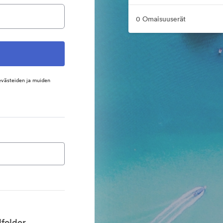
0 Omaisuuserät
evästeiden ja muiden
folder.