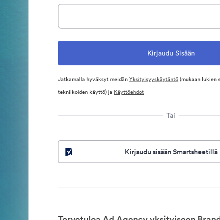
Jatkamalla hyväksyt meidän
Yksityisyyskäytäntö
(mukaan lukien 
tekniikoiden käyttö) ja
Käyttöehdot
Tai
Kirjaudu sisään Smartsheetillä
Tervetuloa Ad Agency yksityiseen Brand