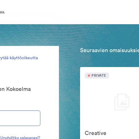
aa.
Seuraavien omaisuuksie
ytää käyttöoikeutta
PRIVATE
een Kokoelma
Creative
Unohditko salasanasi?