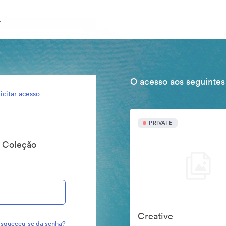
.
O acesso aos seguintes
icitar acesso
PRIVATE
o Coleção
Creative
squeceu-se da senha?