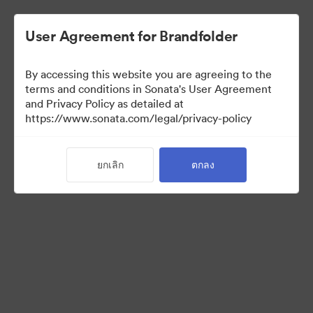
User Agreement for Brandfolder
By accessing this website you are agreeing to the
Templates
terms and conditions in Sonata's User Agreement
and Privacy Policy as detailed at
https://www.sonata.com/legal/privacy-policy
11
สินทรัพย์
ยกเลิก
ตกลง
แบ่งปันคอลเล็กชัน
Visit Brand Guidelines
Back to Portal