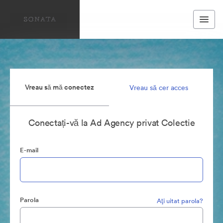
Vreau să mă conectez
Vreau să cer acces
Conectați-vă la Ad Agency privat Colectie
E-mail
Parola
Aţi uitat parola?