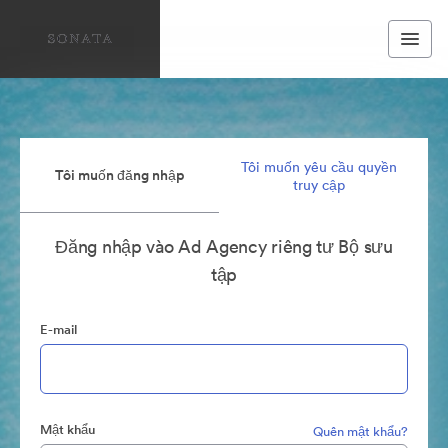
Tôi muốn yêu cầu quyền
Tôi muốn đăng nhập
truy cập
Đăng nhập vào Ad Agency riêng tư Bộ sưu
tập
E-mail
Mật khẩu
Quên mật khẩu?