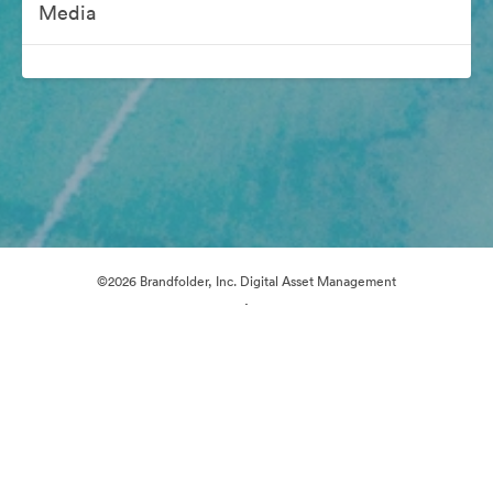
Media
©2026 Brandfolder, Inc. Digital Asset Management
·
Předvolby souborů cookie
Zásady ochrany osobních údajů
Smluvní podmínky
E-mailová podpora
Poháněno