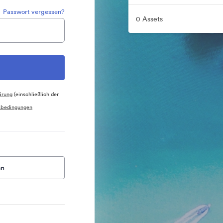
Passwort vergessen?
0 Assets
ärung
(einschließlich der
sbedingungen
an