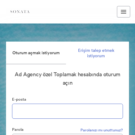
Erişim talep etmek
Oturum açmak istiyorum
istiyorum
Ad Agency özel Toplamak hesabında oturum
açın
E-posta
Parola
Parolanızı mı unuttunuz?