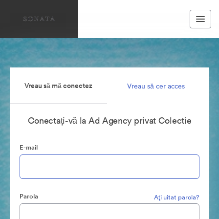
Vreau să mă conectez
Vreau să cer acces
Conectați-vă la Ad Agency privat Colectie
E-mail
Parola
Aţi uitat parola?