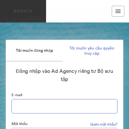
Tôi muốn yêu cầu quyền
Tôi muốn đăng nhập
truy cập
Đăng nhập vào Ad Agency riêng tư Bộ sưu
tập
E-mail
Mật khẩu
Quên mật khẩu?