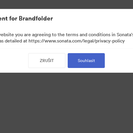
nt for Brandfolder
website you are agreeing to the terms and conditions in Sonat
 as detailed at https://www.sonata.com/legal/privacy-policy
ZRUŠIT
Souhlasit
 Portal