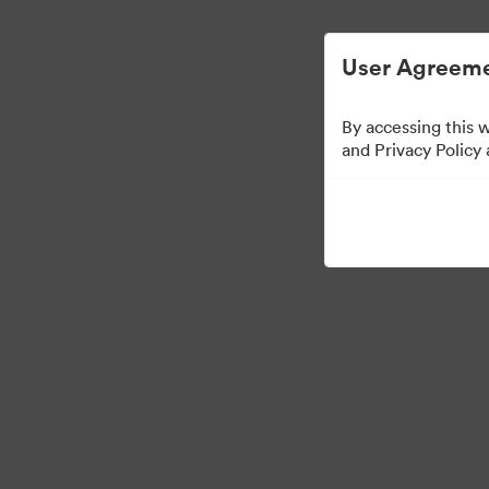
Zjednodušená správa digitálních aktiv.
User Agreeme
By accessing this 
Templates
and Privacy Policy
10
Sdílet sbírku
Visit Brand Guidelines
Back to