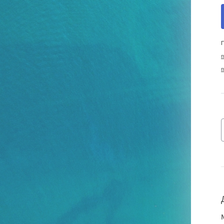
П
п
п