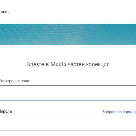
иви.
Влезте в Media частен колекция
Електронна поща
Парола
Забравена парола