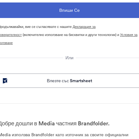
родължавайки, вие се съгласявате с нашите
Декларация за
оверителност
(включително използване на бисквитки и други технологии) и
Условия за
олзване
Или
Влезте със Smartsheet
Добре дошли в Media частния Brandfolder.
Media използва Brandfolder като източник за своите официални