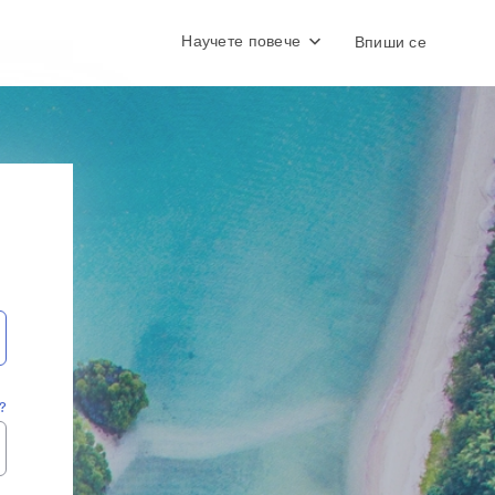
Научете повече
Впиши се
?