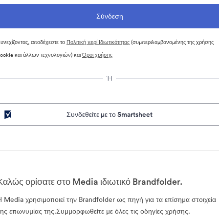
υνεχίζοντας, αποδέχεστε το
Πολιτική περί Ιδιωτικότητας
(συμπεριλαμβανομένης της χρήσης
ookie και άλλων τεχνολογιών) και
Όροι χρήσης
Ή
Συνδεθείτε με το Smartsheet
Καλώς ορίσατε στο Media ιδιωτικό Brandfolder.
Η Media χρησιμοποιεί την Brandfolder ως πηγή για τα επίσημα στοιχεία
της επωνυμίας της.Συμμορφωθείτε με όλες τις οδηγίες χρήσης.