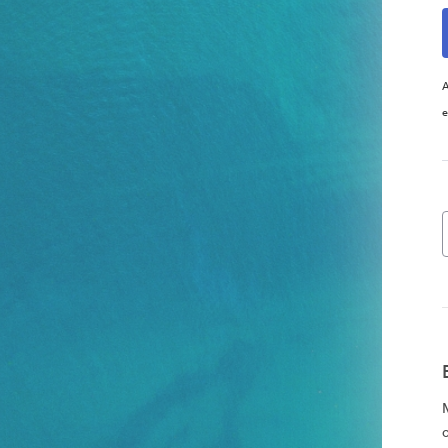
A
e
o