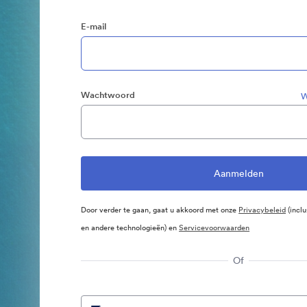
E-mail
Wachtwoord
W
Door verder te gaan, gaat u akkoord met onze
Privacybeleid
(inclu
en andere technologieën) en
Servicevoorwaarden
Of