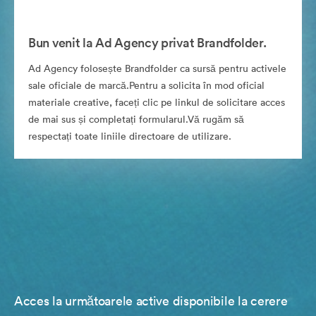
Bun venit la Ad Agency privat Brandfolder.
Ad Agency folosește Brandfolder ca sursă pentru activele
sale oficiale de marcă.Pentru a solicita în mod oficial
materiale creative, faceți clic pe linkul de solicitare acces
de mai sus și completați formularul.Vă rugăm să
respectați toate liniile directoare de utilizare.
Acces la următoarele active disponibile la cerere