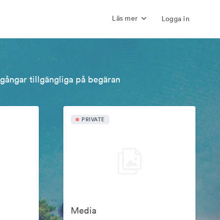
Läs mer
Logga in
llgångar tillgängliga på begäran
PRIVATE
Media