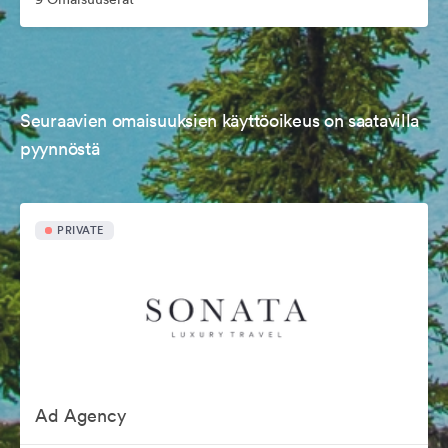
Seuraavien omaisuuksien käyttöoikeus on saatavilla
pyynnöstä
PRIVATE
Ad Agency