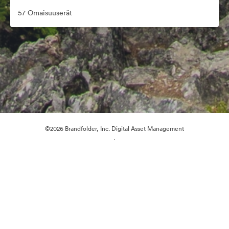
57 Omaisuuserät
©2026 Brandfolder, Inc. Digital Asset Management
·
Evästeasetukset
Yksityisyyskäytäntö
Käyttöehdot
Reaaliaikainen keskustelu
Sähköpostituki