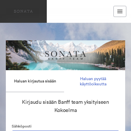
Haluan pyytää
Haluan kirjautua sisään
käyttöoikeutta
Kirjaudu sisään Banff team yksityiseen
Kokoelma
Sähköposti