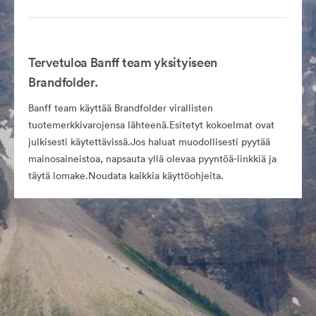
Tervetuloa Banff team yksityiseen
Brandfolder.
Banff team käyttää Brandfolder virallisten
tuotemerkkivarojensa lähteenä.Esitetyt kokoelmat ovat
julkisesti käytettävissä.Jos haluat muodollisesti pyytää
mainosaineistoa, napsauta yllä olevaa pyyntöä-linkkiä ja
täytä lomake.Noudata kaikkia käyttöohjeita.