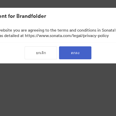
nt for Brandfolder
website you are agreeing to the terms and conditions in Sonat
 as detailed at https://www.sonata.com/legal/privacy-policy
ยกเลิก
ตกลง