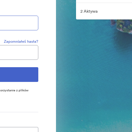
2 Aktywa
Zapomniałeś hasła?
orzystanie z plików