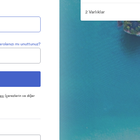
2 Varlıklar
arolanızı mı unuttunuz?
ası
(çerezlerin ve diğer