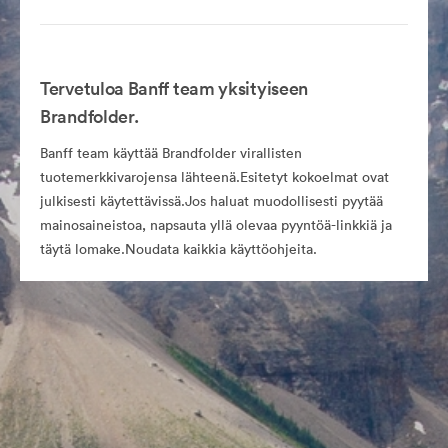
Tervetuloa Banff team yksityiseen
Brandfolder.
Banff team käyttää Brandfolder virallisten
tuotemerkkivarojensa lähteenä.Esitetyt kokoelmat ovat
julkisesti käytettävissä.Jos haluat muodollisesti pyytää
mainosaineistoa, napsauta yllä olevaa pyyntöä-linkkiä ja
täytä lomake.Noudata kaikkia käyttöohjeita.