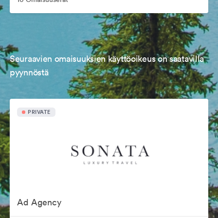
Seuraavien omaisuuksien käyttöoikeus on saatavilla
pyynnöstä
PRIVATE
Ad Agency