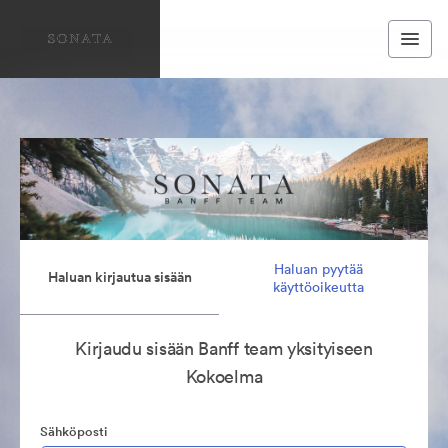
Haluan pyytää
Haluan kirjautua sisään
käyttöoikeutta
Kirjaudu sisään Banff team yksityiseen
Kokoelma
Sähköposti