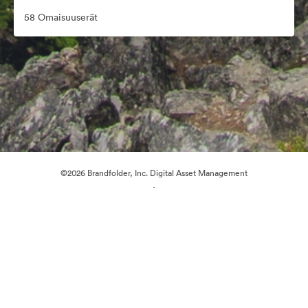
58 Omaisuuserät
©2026 Brandfolder, Inc. Digital Asset Management
·
Evästeasetukset
Yksityisyyskäytäntö
Käyttöehdot
Reaaliaikainen keskustelu
Sähköpostituki