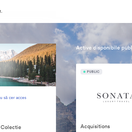
t.
Active disponibile publ
PUBLIC
u să cer acces
Acquisitions
 Colectie