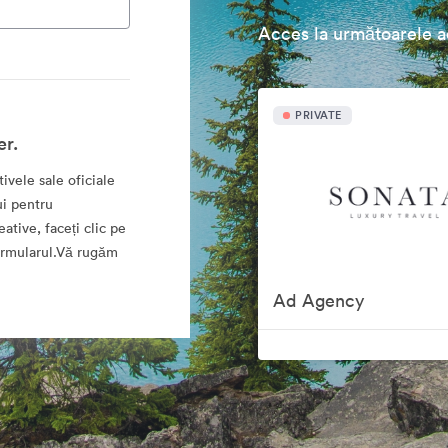
Acces la următoarele ac
PRIVATE
er.
ivele sale oficiale
ui pentru
eative, faceți clic pe
formularul.Vă rugăm
Ad Agency