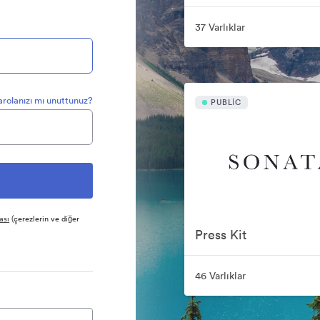
37 Varlıklar
arolanızı mı unuttunuz?
PUBLIC
ası
(çerezlerin ve diğer
Press Kit
46 Varlıklar