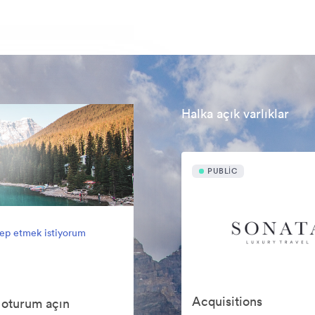
Halka açık varlıklar
PUBLIC
lep etmek istiyorum
Acquisitions
 oturum açın