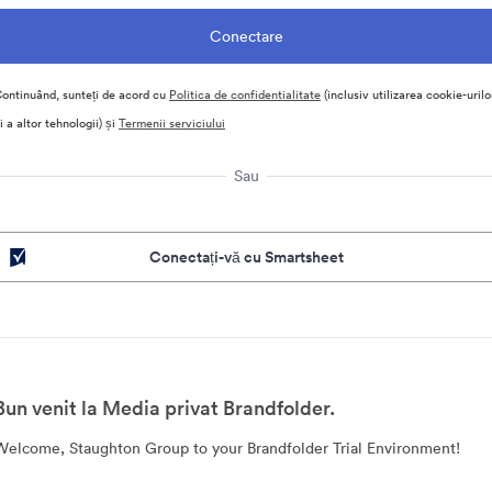
ontinuând, sunteți de acord cu
Politica de confidentialitate
(inclusiv utilizarea cookie-urilo
i a altor tehnologii) și
Termenii serviciului
Sau
Conectați-vă cu Smartsheet
Bun venit la Media privat Brandfolder.
Welcome, Staughton Group to your Brandfolder Trial Environment!