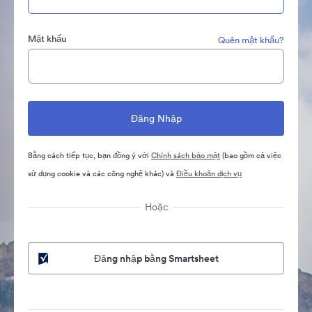
Mật khẩu
Quên mật khẩu?
Bằng cách tiếp tục, bạn đồng ý với
Chính sách bảo mật
(bao gồm cả việc
sử dụng cookie và các công nghệ khác) và
Điều khoản dịch vụ
Hoặc
Đăng nhập bằng Smartsheet