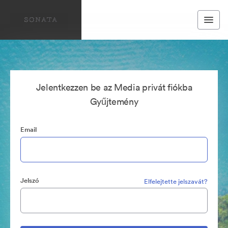
Jelentkezzen be az Media privát fiókba
Gyűjtemény
Email
Jelszó
Elfelejtette jelszavát?