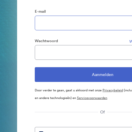
E-mail
Wachtwoord
W
Door verder te gaan, gaat u akkoord met onze
Privacybeleid
(inclu
en andere technologieën) en
Servicevoorwaarden
Of