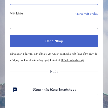
Mật khẩu
Quên mật khẩu?
Bằng cách tiếp tục, bạn đồng ý với
Chính sách bảo mật
(bao gồm cả việc
sử dụng cookie và các công nghệ khác) và
Điều khoản dịch vụ
Hoặc
Đăng nhập bằng Smartsheet