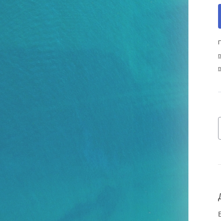
П
п
п