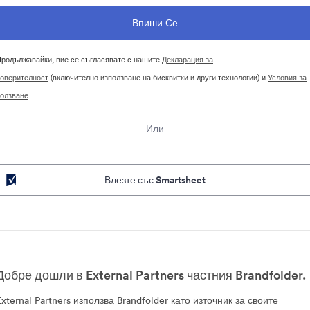
родължавайки, вие се съгласявате с нашите
Декларация за
оверителност
(включително използване на бисквитки и други технологии) и
Условия за
олзване
Или
Влезте със Smartsheet
Добре дошли в External Partners частния Brandfolder.
External Partners използва Brandfolder като източник за своите