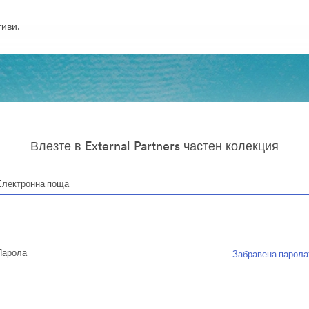
иви.
Влезте в External Partners частен колекция
Електронна поща
Парола
Забравена парола