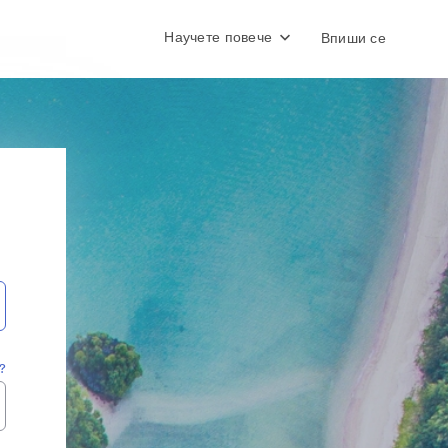
Научете повече
Впиши се
?