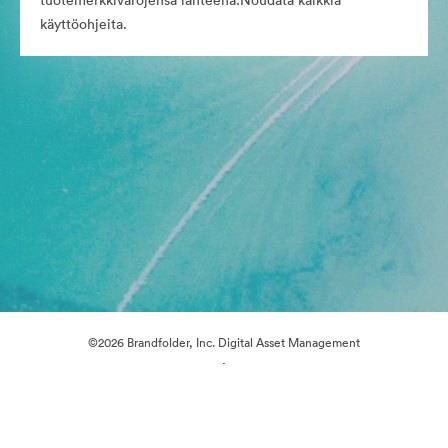
tuotemerkkivarojensa lähteenä.Noudata kaikkia
käyttöohjeita.
©2026 Brandfolder, Inc. Digital Asset Management
·
Evästeasetukset
Yksityisyyskäytäntö
Käyttöehdot