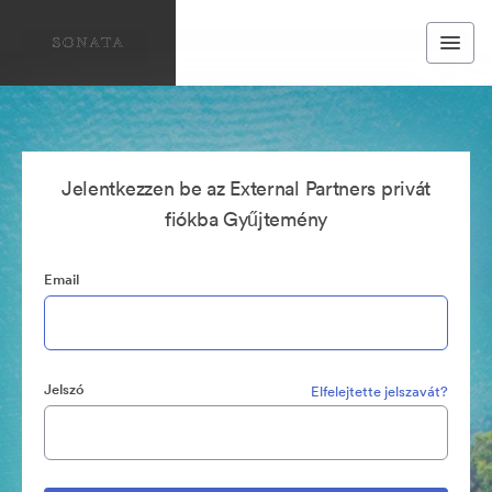
Jelentkezzen be az External Partners privát
fiókba Gyűjtemény
Email
Jelszó
Elfelejtette jelszavát?