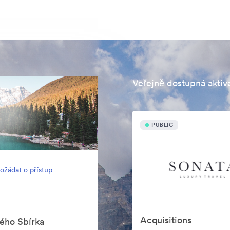
Veřejně dostupná aktiv
PUBLIC
ožádat o přístup
Acquisitions
mého Sbírka