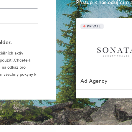
Přístup k následujícím 
PRIVATE
lder.
iálních aktiv
použití.Chcete-li
e na odkaz pro
sím všechny pokyny k
Ad Agency