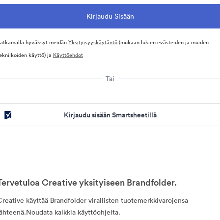
atkamalla hyväksyt meidän
Yksityisyyskäytäntö
(mukaan lukien evästeiden ja muiden
ekniikoiden käyttö) ja
Käyttöehdot
Tai
Kirjaudu sisään Smartsheetillä
Tervetuloa Creative yksityiseen Brandfolder.
Creative käyttää Brandfolder virallisten tuotemerkkivarojensa
lähteenä.Noudata kaikkia käyttöohjeita.