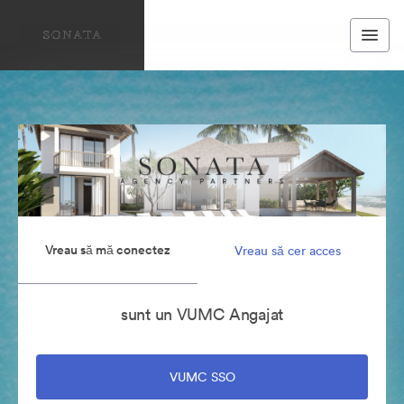
Vreau să mă conectez
Vreau să cer acces
sunt un VUMC Angajat
VUMC SSO