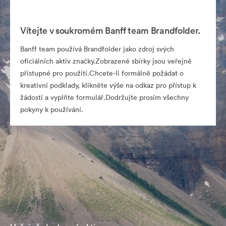
Vítejte v soukromém Banff team Brandfolder.
Banff team používá Brandfolder jako zdroj svých
oficiálních aktiv značky.Zobrazené sbírky jsou veřejně
přístupné pro použití.Chcete-li formálně požádat o
kreativní podklady, klikněte výše na odkaz pro přístup k
žádosti a vyplňte formulář.Dodržujte prosím všechny
pokyny k používání.