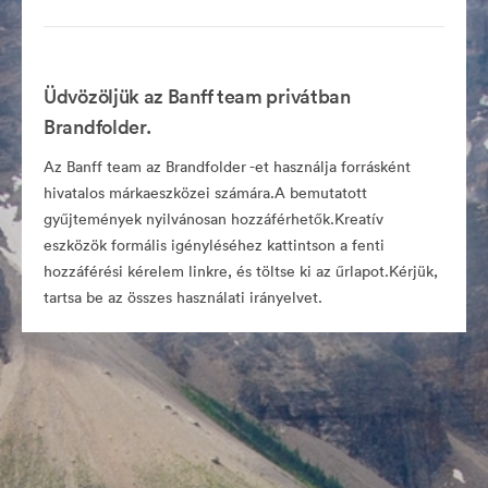
Üdvözöljük az Banff team privátban
Brandfolder.
Az Banff team az Brandfolder -et használja forrásként
hivatalos márkaeszközei számára.A bemutatott
gyűjtemények nyilvánosan hozzáférhetők.Kreatív
eszközök formális igényléséhez kattintson a fenti
hozzáférési kérelem linkre, és töltse ki az űrlapot.Kérjük,
tartsa be az összes használati irányelvet.