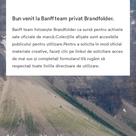
Bun venit la Banff team privat Brandfolder.
Banff team folosește Brandfolder ca sursă pentru activele
sale oficiale de marcă.Colecțiile afișate sunt accesibile
publicului pentru utilizare.Pentru a solicita în mod oficial
materiale creative, faceți clic pe linkul de solicitare acces
de mai sus și completați formularul.Vă rugăm să
respectați toate liniile directoare de utilizare.