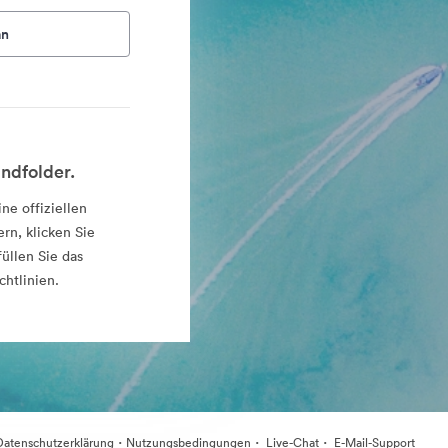
an
ndfolder.
ne offiziellen
rn, klicken Sie
üllen Sie das
chtlinien.
·
·
·
Datenschutzerklärung
Nutzungsbedingungen
Live-Chat
E-Mail-Support