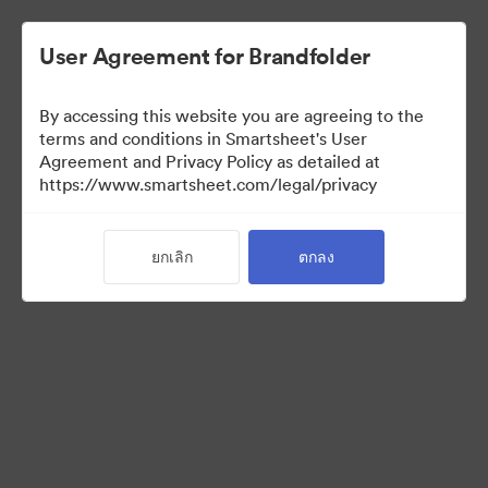
User Agreement for Brandfolder
By accessing this website you are agreeing to the
terms and conditions in Smartsheet's User
Agreement and Privacy Policy as detailed at
https://www.smartsheet.com/legal/privacy
Media Kit
ยกเลิก
ตกลง
38
สินทรัพย์
แบ่งปันคอลเล็กชัน