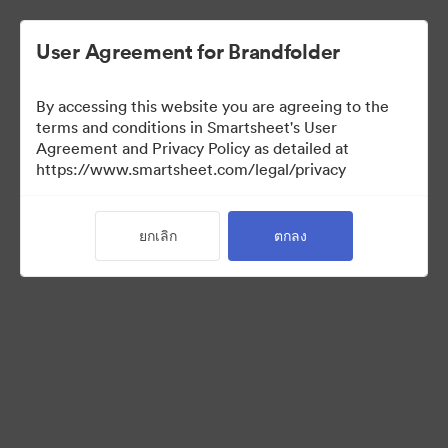
User Agreement for Brandfolder
By accessing this website you are agreeing to the
terms and conditions in Smartsheet's User
Agreement and Privacy Policy as detailed at
https://www.smartsheet.com/legal/privacy
Press Kit
ยกเลิก
ตกลง
40
สินทรัพย์
แบ่งปันคอลเล็กชัน