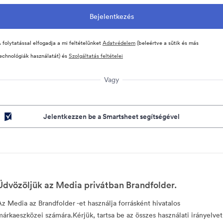
 folytatással elfogadja a mi feltételünket
Adatvédelem
(beleértve a sütik és más
echnológiák használatát) és
Szolgáltatás feltételei
Vagy
Jelentkezzen be a Smartsheet segítségével
Üdvözöljük az Media privátban Brandfolder.
Az Media az Brandfolder -et használja forrásként hivatalos
márkaeszközei számára.Kérjük, tartsa be az összes használati irányelvet