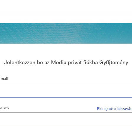
Jelentkezzen be az Media privát fiókba Gyűjtemény
Email
Jelszó
Elfelejtette jelszavá