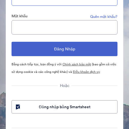
Mật khẩu
Quên mật khẩu?
Bằng cách tiếp tục, bạn đồng ý với
Chính sách bảo mật
(bao gồm cả việc
sử dụng cookie và các công nghệ khác) và
Điều khoản dịch vụ
Hoặc
Đăng nhập bằng Smartsheet