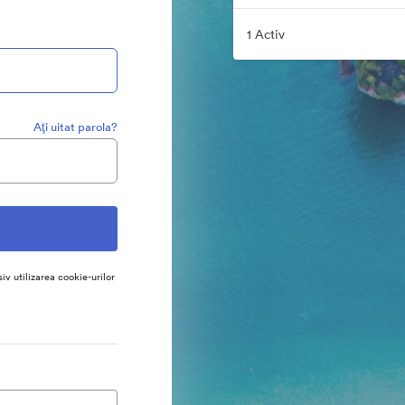
1 Activ
Aţi uitat parola?
siv utilizarea cookie-urilor