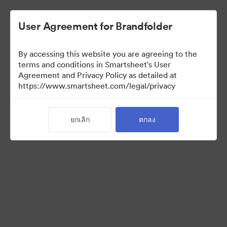
User Agreement for Brandfolder
By accessing this website you are agreeing to the
terms and conditions in Smartsheet's User
Agreement and Privacy Policy as detailed at
https://www.smartsheet.com/legal/privacy
Press Kit
ยกเลิก
ตกลง
43
สินทรัพย์
แบ่งปันคอลเล็กชัน