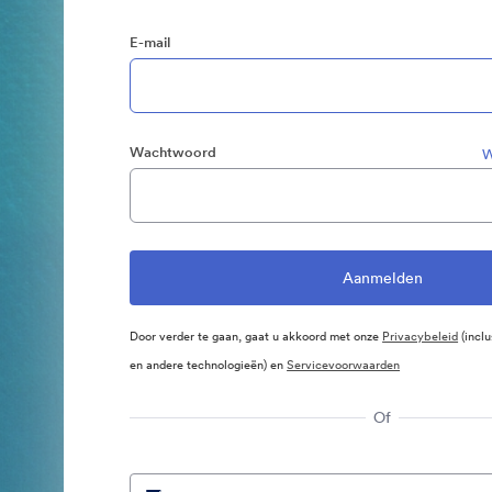
E-mail
Wachtwoord
W
Door verder te gaan, gaat u akkoord met onze
Privacybeleid
(inclu
en andere technologieën) en
Servicevoorwaarden
Of