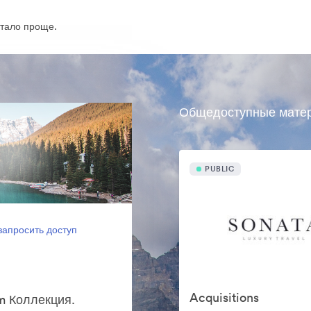
тало проще.
Общедоступные мате
PUBLIC
запросить доступ
Acquisitions
m Коллекция.