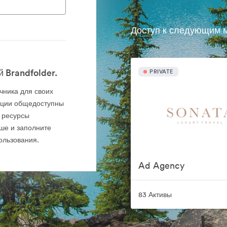
Доступ к следующим м
 Brandfolder.
PRIVATE
очника для своих
кции общедоступны
 ресурсы
ше и заполните
ользования.
Ad Agency
83 Активы