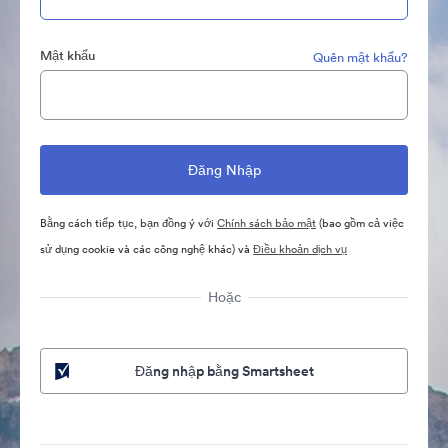
Mật khẩu
Quên mật khẩu?
Bằng cách tiếp tục, bạn đồng ý với
Chính sách bảo mật
(bao gồm cả việc
sử dụng cookie và các công nghệ khác) và
Điều khoản dịch vụ
Hoặc
Đăng nhập bằng Smartsheet